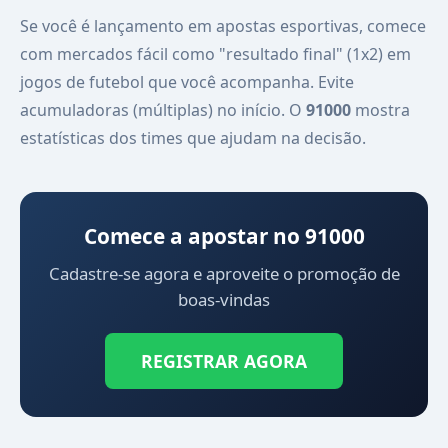
Se você é lançamento em apostas esportivas, comece
com mercados fácil como "resultado final" (1x2) em
jogos de futebol que você acompanha. Evite
acumuladoras (múltiplas) no início. O
91000
mostra
estatísticas dos times que ajudam na decisão.
Comece a apostar no 91000
Cadastre-se agora e aproveite o promoção de
boas-vindas
REGISTRAR AGORA