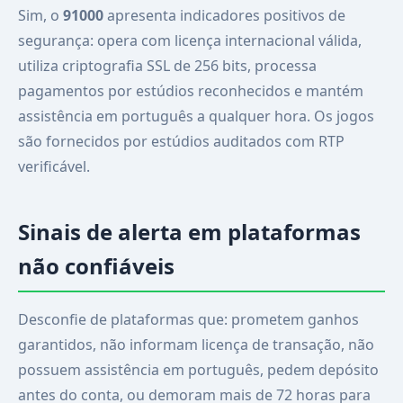
Sim, o
91000
apresenta indicadores positivos de
segurança: opera com licença internacional válida,
utiliza criptografia SSL de 256 bits, processa
pagamentos por estúdios reconhecidos e mantém
assistência em português a qualquer hora. Os jogos
são fornecidos por estúdios auditados com RTP
verificável.
Sinais de alerta em plataformas
não confiáveis
Desconfie de plataformas que: prometem ganhos
garantidos, não informam licença de transação, não
possuem assistência em português, pedem depósito
antes do conta, ou demoram mais de 72 horas para