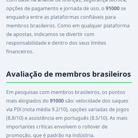
opções de pagamento e jornada de uso, o
91000
se
enquadra entre as plataformas confiáveis para
membros brasileiros. Como em qualquer plataforma
de apostas, indicamos se divertir com
responsabilidade e dentro dos seus limites
financeiros.
Avaliação de membros brasileiros
Em pesquisas com membros brasileiros, os pontos
mais elogiados do
91000
são: velocidade dos saques
via PIX (nota média 9.2/10), opções variadas de jogos
(8.8/10) e assistência em português (8.5/10). As mais
importantes críticas envolvem o rollover de
promoção, que é padrão na indústria.