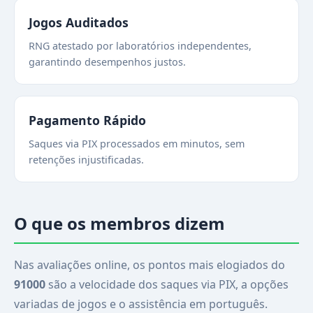
Jogos Auditados
RNG atestado por laboratórios independentes,
garantindo desempenhos justos.
Pagamento Rápido
Saques via PIX processados em minutos, sem
retenções injustificadas.
O que os membros dizem
Nas avaliações online, os pontos mais elogiados do
91000
são a velocidade dos saques via PIX, a opções
variadas de jogos e o assistência em português.