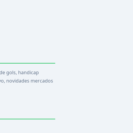
de gols, handicap
vivo, novidades mercados