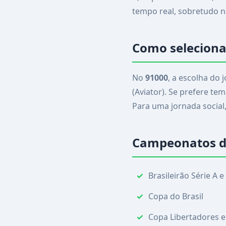
tempo real, sobretudo n
Como seleciona
No
91000
, a escolha do
(Aviator). Se prefere t
Para uma jornada social,
Campeonatos d
Brasileirão Série A e
Copa do Brasil
Copa Libertadores 