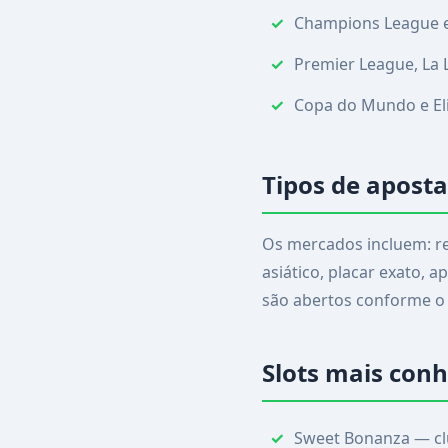
Champions League 
Premier League, La L
Copa do Mundo e El
Tipos de aposta
Os mercados incluem: re
asiático, placar exato, 
são abertos conforme o 
Slots mais con
Sweet Bonanza — clu