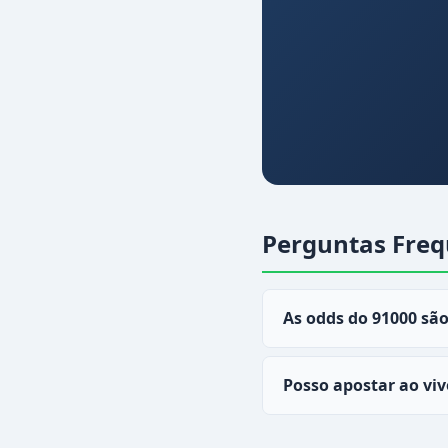
Perguntas Freq
As odds do 91000 sã
Sim, as odds do
9100
Posso apostar ao viv
Sim, o
91000
oferece 