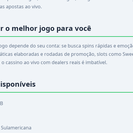
as apostas ao vivo.
r o melhor jogo para você
 jogo depende do seu conta: se busca spins rápidas e emoç
emáticas elaboradas e rodadas de promoção, slots como Swee
 o cassino ao vivo com dealers reais é imbatível.
isponíveis
 B
e Sulamericana