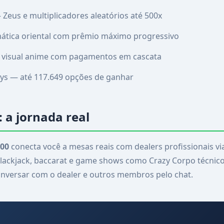
Zeus e multiplicadores aleatórios até 500x
mática oriental com prêmio máximo progressivo
— visual anime com pagamentos em cascata
s — até 117.649 opções de ganhar
: a jornada real
00
conecta você a mesas reais com dealers profissionais vi
blackjack, baccarat e game shows como Crazy Corpo técnico
nversar com o dealer e outros membros pelo chat.