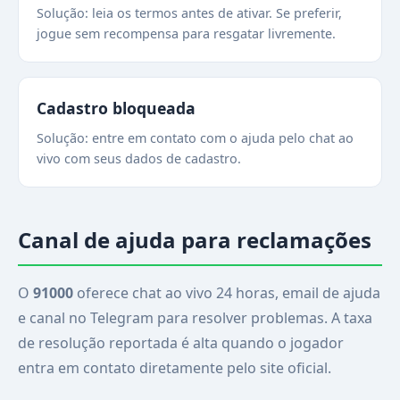
Solução: leia os termos antes de ativar. Se preferir,
jogue sem recompensa para resgatar livremente.
Cadastro bloqueada
Solução: entre em contato com o ajuda pelo chat ao
vivo com seus dados de cadastro.
Canal de ajuda para reclamações
O
91000
oferece chat ao vivo 24 horas, email de ajuda
e canal no Telegram para resolver problemas. A taxa
de resolução reportada é alta quando o jogador
entra em contato diretamente pelo site oficial.