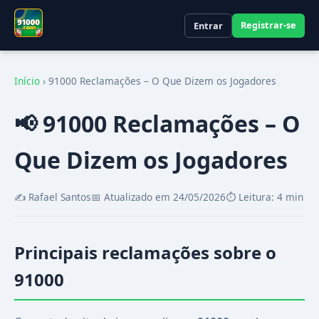
Registrar-se
Entrar
Início
›
91000 Reclamações – O Que Dizem os Jogadores
📢 91000 Reclamações – O
Que Dizem os Jogadores
✍️ Rafael Santos
📅 Atualizado em 24/05/2026
⏱️ Leitura: 4 min
Principais reclamações sobre o
91000