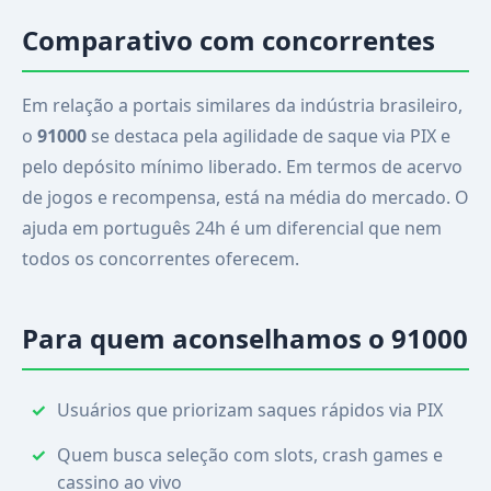
Comparativo com concorrentes
Em relação a portais similares da indústria brasileiro,
o
91000
se destaca pela agilidade de saque via PIX e
pelo depósito mínimo liberado. Em termos de acervo
de jogos e recompensa, está na média do mercado. O
ajuda em português 24h é um diferencial que nem
todos os concorrentes oferecem.
Para quem aconselhamos o 91000
Usuários que priorizam saques rápidos via PIX
Quem busca seleção com slots, crash games e
cassino ao vivo